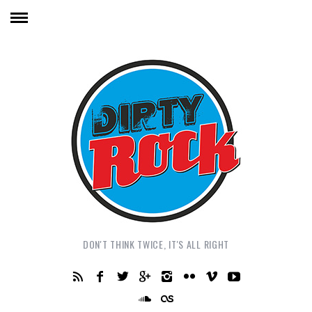
DON'T THINK TWICE, IT'S ALL RIGHT