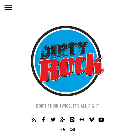
DON'T THINK TWICE, IT'S ALL RIGHT