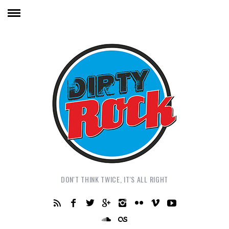
DON'T THINK TWICE, IT'S ALL RIGHT