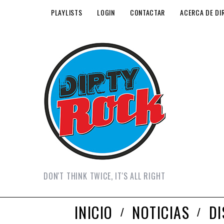
PLAYLISTS
LOGIN
CONTACTAR
ACERCA DE DI
DON'T THINK TWICE, IT'S ALL RIGHT
INICIO
NOTICIAS
D