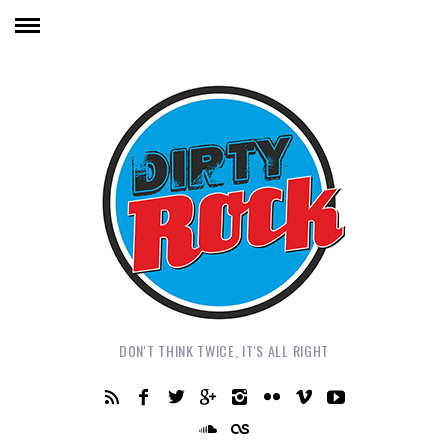
DON'T THINK TWICE, IT'S ALL RIGHT