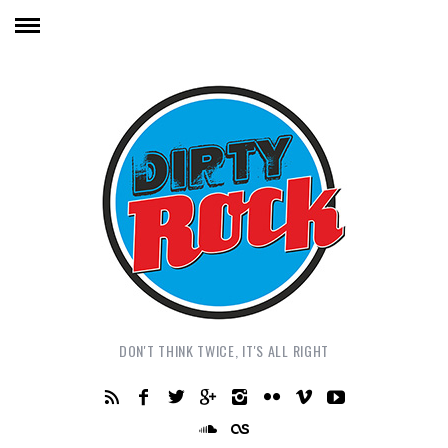
DON'T THINK TWICE, IT'S ALL RIGHT