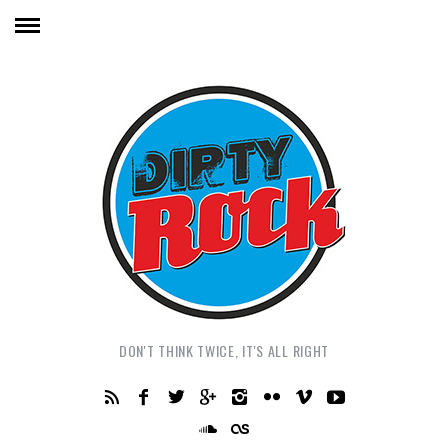
DON'T THINK TWICE, IT'S ALL RIGHT