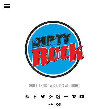
DON'T THINK TWICE, IT'S ALL RIGHT