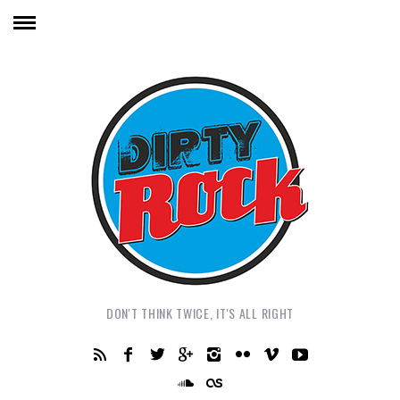
DON'T THINK TWICE, IT'S ALL RIGHT