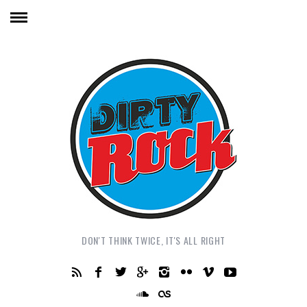
DON'T THINK TWICE, IT'S ALL RIGHT