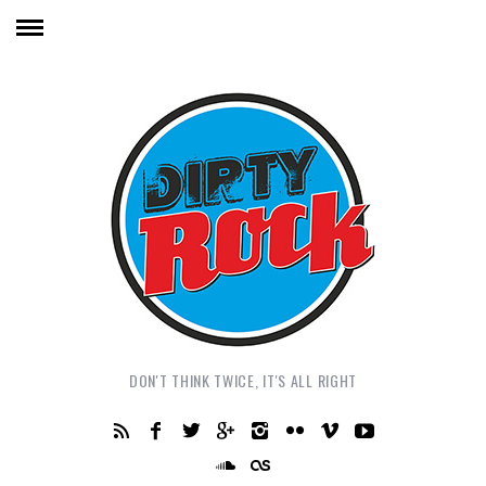
DON'T THINK TWICE, IT'S ALL RIGHT