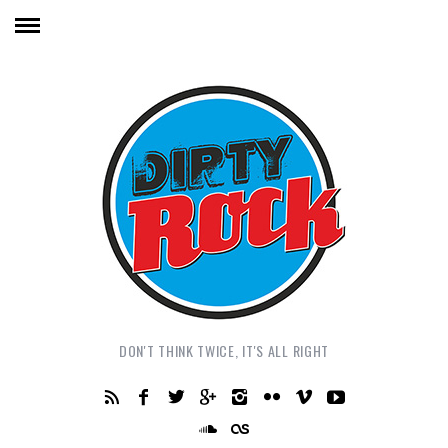
DON'T THINK TWICE, IT'S ALL RIGHT