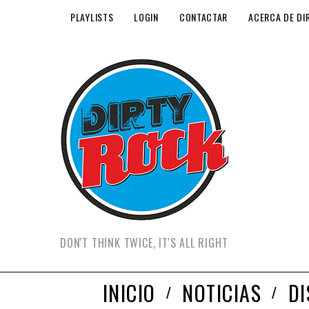
PLAYLISTS
LOGIN
CONTACTAR
ACERCA DE DI
DON'T THINK TWICE, IT'S ALL RIGHT
INICIO
NOTICIAS
D