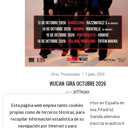
Giras
,
Promociones
1 junio, 2026
WUCAN: GIRA OCTUBRE 2026
por
je55iejay
Wucan anuncian cuatro conciertos en España en
Esta página web emplea tanto cookies
octubre de 2026: Barcelona, Madrid,
propias como de terceros técnicas, para
Portugalete y Pamplona. La banda alemana
recopilar información estadística de su
liderada por Francis Tobolsky mezcla krautrock
navegación por Internet y para