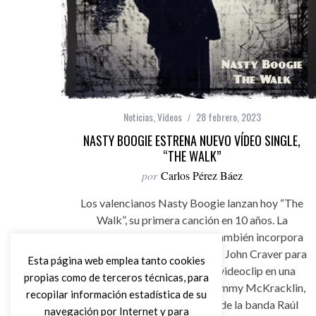
Noticias
,
Vídeos
28 febrero, 2023
NASTY BOOGIE ESTRENA NUEVO VÍDEO SINGLE,
“THE WALK”
por
Carlos Pérez Báez
Los valencianos Nasty Boogie lanzan hoy “The
Walk”, su primera canción en 10 años. La
sensacional banda de blues también incorpora
sus filas al batería californiano John Craver para
Esta página web emplea tanto cookies
registrar su primer single y videoclip en una
propias como de terceros técnicas, para
década, un tema original de Jimmy McKracklin,
recopilar información estadística de su
producido por el guitarrista de la banda Raúl
navegación por Internet y para