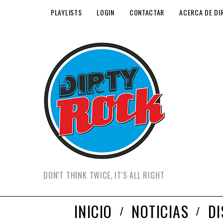
PLAYLISTS
LOGIN
CONTACTAR
ACERCA DE DI
DON'T THINK TWICE, IT'S ALL RIGHT
INICIO
NOTICIAS
D