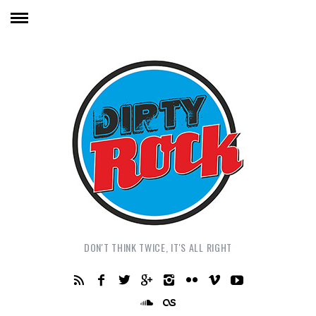
DON'T THINK TWICE, IT'S ALL RIGHT