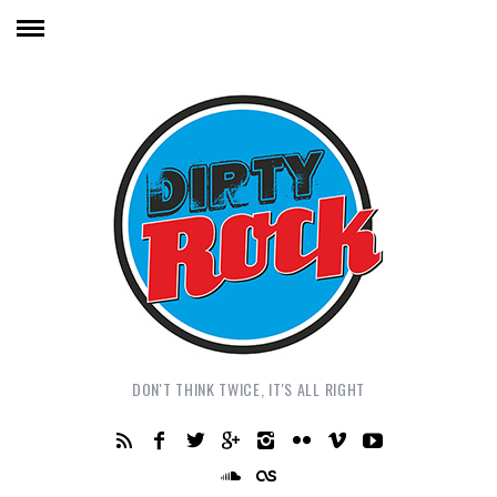
DON'T THINK TWICE, IT'S ALL RIGHT