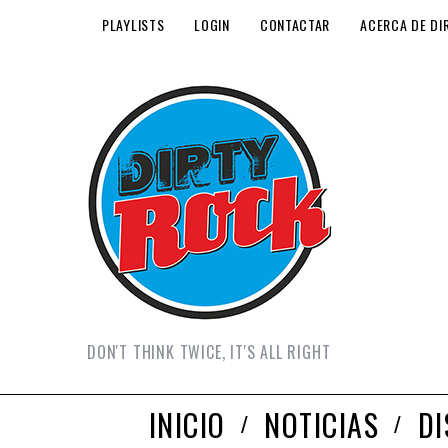
PLAYLISTS
LOGIN
CONTACTAR
ACERCA DE DI
DON'T THINK TWICE, IT'S ALL RIGHT
INICIO
NOTICIAS
D