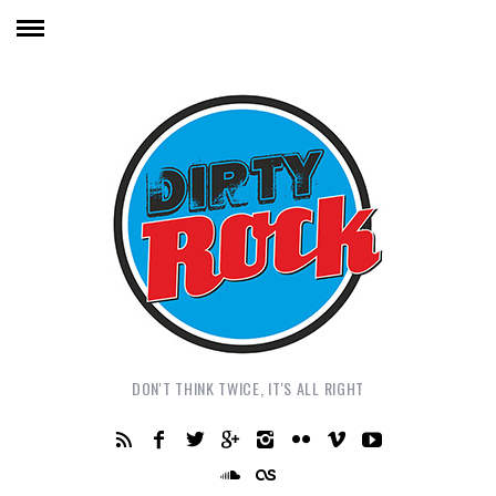
DON'T THINK TWICE, IT'S ALL RIGHT