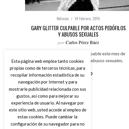
Noticias
14 febrero, 2015
GARY GLITTER CULPABLE POR ACTOS PEDÓFILOS
Y ABUSOS SEXUALES
por
Carlos Pérez Báez
Gary Glitter fue declarado culpable este mes de
febrero de actos pedófilos y abusos sexuales.
Esta página web emplea tanto cookies
propias como de terceros técnicas, para
recopilar información estadística de su
navegación por Internet y para
Leer Más
mostrarle publicidad relacionada con sus
gustos, así como para mejorar su
experiencia de usuario. Al navegar por
este sitio web, usted accede al empleo de
estas cookies. Puede cambiar la
configuración de su navegador para no