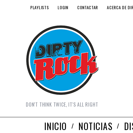
PLAYLISTS
LOGIN
CONTACTAR
ACERCA DE DI
DON'T THINK TWICE, IT'S ALL RIGHT
INICIO
NOTICIAS
D