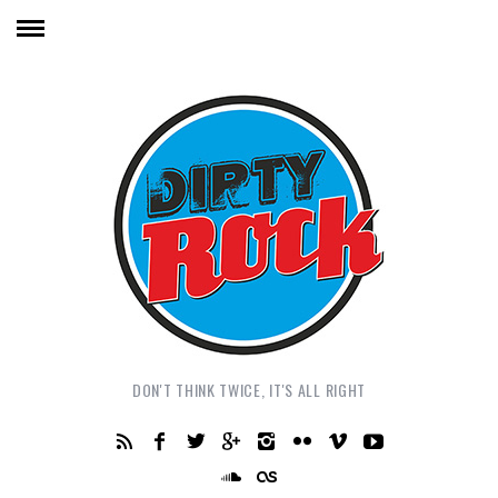
DON'T THINK TWICE, IT'S ALL RIGHT