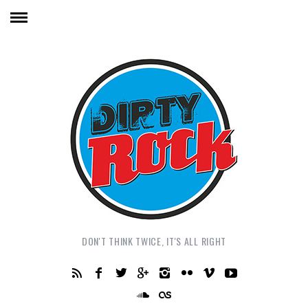
DON'T THINK TWICE, IT'S ALL RIGHT