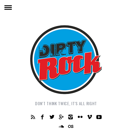
DON'T THINK TWICE, IT'S ALL RIGHT