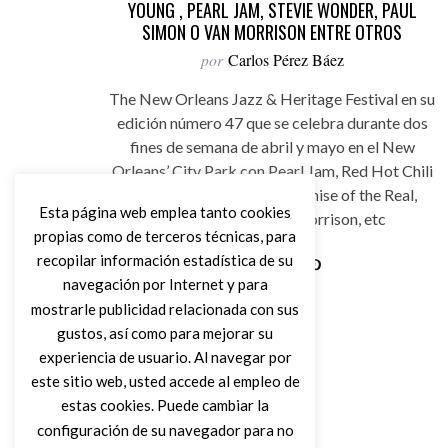
YOUNG , PEARL JAM, STEVIE WONDER, PAUL
SIMON O VAN MORRISON ENTRE OTROS
por
Carlos Pérez Báez
The New Orleans Jazz & Heritage Festival en su
edición número 47 que se celebra durante dos
fines de semana de abril y mayo en el New
Orleans’ City Park con Pearl Jam, Red Hot Chili
Peppers, Neil Young + Promise of the Real,
Esta página web emplea tanto cookies
Stevie Wonder, Van Morrison, etc
propias como de terceros técnicas, para
recopilar información estadística de su
navegación por Internet y para
Leer Más
mostrarle publicidad relacionada con sus
gustos, así como para mejorar su
experiencia de usuario. Al navegar por
este sitio web, usted accede al empleo de
estas cookies. Puede cambiar la
configuración de su navegador para no