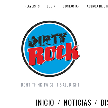
PLAYLISTS
LOGIN
CONTACTAR
ACERCA DE DI
DON'T THINK TWICE, IT'S ALL RIGHT
INICIO
NOTICIAS
D