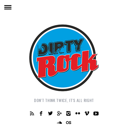
DON'T THINK TWICE, IT'S ALL RIGHT