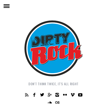
DON'T THINK TWICE, IT'S ALL RIGHT