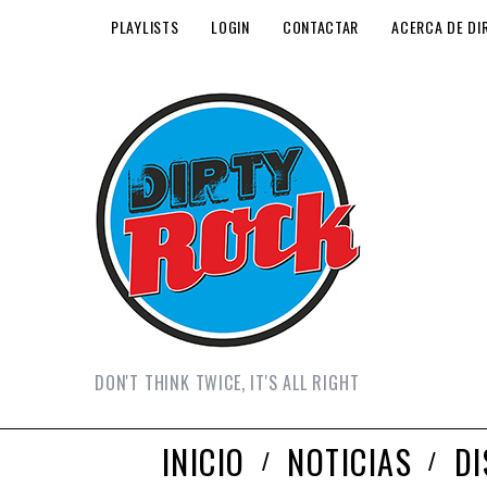
PLAYLISTS
LOGIN
CONTACTAR
ACERCA DE DI
DON'T THINK TWICE, IT'S ALL RIGHT
INICIO
NOTICIAS
D