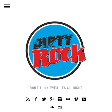
DON'T THINK TWICE, IT'S ALL RIGHT