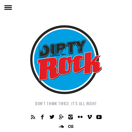
DON'T THINK TWICE, IT'S ALL RIGHT