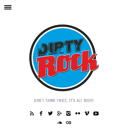
DON'T THINK TWICE, IT'S ALL RIGHT