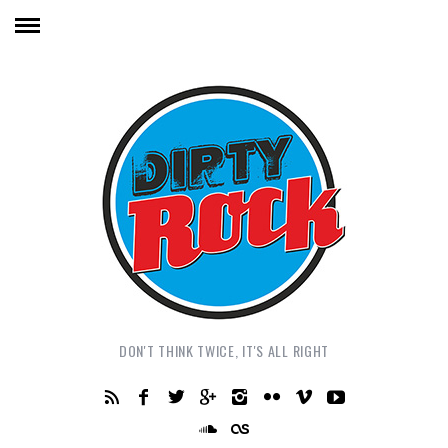
DON'T THINK TWICE, IT'S ALL RIGHT