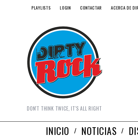
PLAYLISTS
LOGIN
CONTACTAR
ACERCA DE DI
DON'T THINK TWICE, IT'S ALL RIGHT
INICIO
NOTICIAS
D