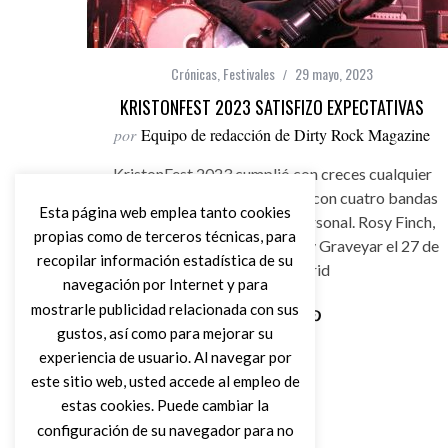
Crónicas
,
Festivales
29 mayo, 2023
KRISTONFEST 2023 SATISFIZO EXPECTATIVAS
por
Equipo de redacción de Dirty Rock Magazine
KristonFest 2023 cumplió con creces cualquier
perspectiva de incertidumbre con cuatro bandas
Esta página web emplea tanto cookies
cada una con un estilo muy personal. Rosy Finch,
propias como de terceros técnicas, para
Mars Red Sky, The Obsessed y Graveyar el 27 de
recopilar información estadística de su
Mayo en Madrid
navegación por Internet y para
mostrarle publicidad relacionada con sus
gustos, así como para mejorar su
Leer Más
experiencia de usuario. Al navegar por
este sitio web, usted accede al empleo de
estas cookies. Puede cambiar la
configuración de su navegador para no