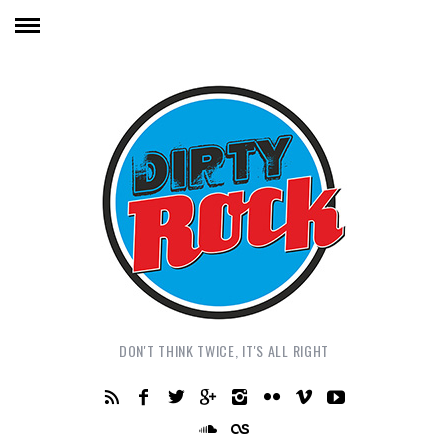
DON'T THINK TWICE, IT'S ALL RIGHT