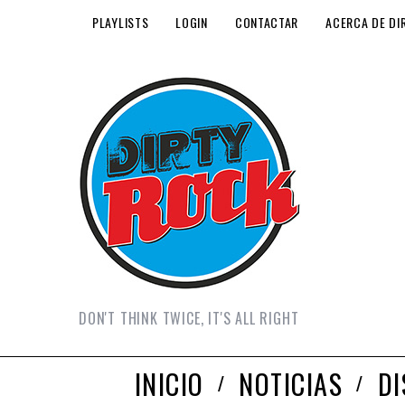
PLAYLISTS
LOGIN
CONTACTAR
ACERCA DE DI
DON'T THINK TWICE, IT'S ALL RIGHT
INICIO
NOTICIAS
D