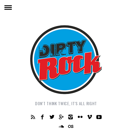
DON'T THINK TWICE, IT'S ALL RIGHT