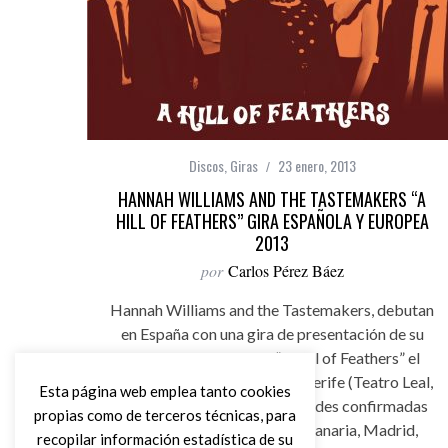
Discos
,
Giras
23 enero, 2013
HANNAH WILLIAMS AND THE TASTEMAKERS “A
HILL OF FEATHERS” GIRA ESPAÑOLA Y EUROPEA
2013
por
Carlos Pérez Báez
Hannah Williams and the Tastemakers, debutan
en España con una gira de presentación de su
primer larga duración “A Hill of Feathers” el
próximo 21 de febrero en Tenerife (Teatro Leal,
Esta página web emplea tanto cookies
La Laguna), y con varias ciudades confirmadas
propias como de terceros técnicas, para
como Las Palmas de Gran Canaria, Madrid,
recopilar información estadística de su