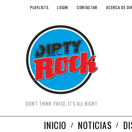
PLAYLISTS
LOGIN
CONTACTAR
ACERCA DE DI
DON'T THINK TWICE, IT'S ALL RIGHT
INICIO
NOTICIAS
D