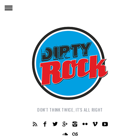
DON'T THINK TWICE, IT'S ALL RIGHT