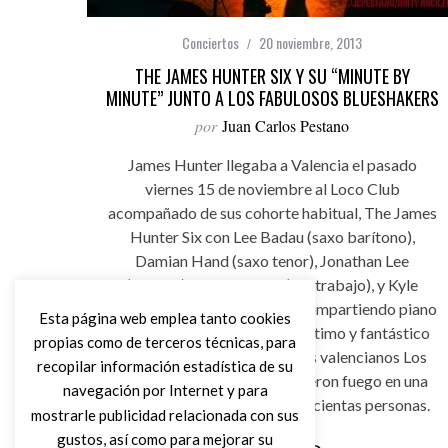
Conciertos
20 noviembre, 2013
THE JAMES HUNTER SIX Y SU “MINUTE BY
MINUTE” JUNTO A LOS FABULOSOS BLUESHAKERS
por
Juan Carlos Pestano
James Hunter llegaba a Valencia el pasado
viernes 15 de noviembre al Loco Club
acompañado de sus cohorte habitual, The James
Hunter Six con Lee Badau (saxo barítono),
Damian Hand (saxo tenor), Jonathan Lee
(batería), Jason Wilson (contrabajo), y Kyle
Koehler y Andrew Kingslow compartiendo piano
Esta página web emplea tanto cookies
y órgano, para presentar su último y fantástico
propias como de terceros técnicas, para
disco “Minute by Minute”, los valencianos Los
recopilar información estadística de su
Fabulosos Blueshakers, abrieron fuego en una
navegación por Internet y para
sala que rondaba casi las trescientas personas.
mostrarle publicidad relacionada con sus
gustos, así como para mejorar su