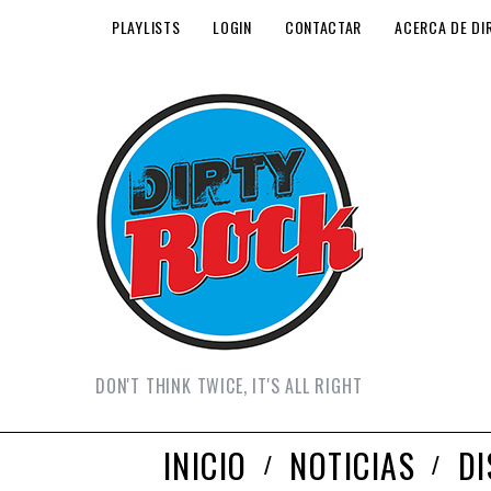
PLAYLISTS
LOGIN
CONTACTAR
ACERCA DE DI
DON'T THINK TWICE, IT'S ALL RIGHT
INICIO
NOTICIAS
D