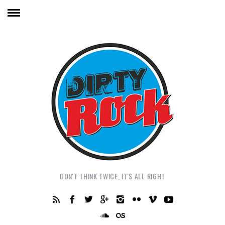
DON'T THINK TWICE, IT'S ALL RIGHT