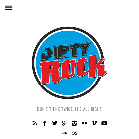
DON'T THINK TWICE, IT'S ALL RIGHT