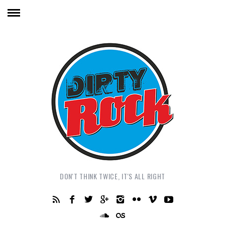
DON'T THINK TWICE, IT'S ALL RIGHT