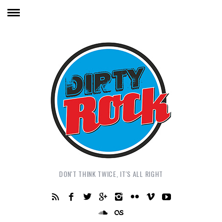
DON'T THINK TWICE, IT'S ALL RIGHT