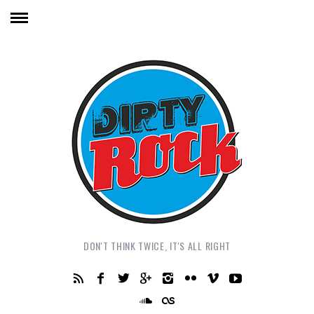
DON'T THINK TWICE, IT'S ALL RIGHT