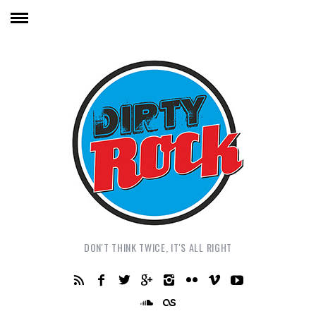
DON'T THINK TWICE, IT'S ALL RIGHT