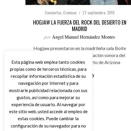
Conciertos
,
Crónicas
27 septiembre, 2015
HOGJAW LA FUERZA DEL ROCK DEL DESIERTO EN
MADRID
por
Ángel Manuel Hernández Montes
Hogjaw presentaron en la madrileña sala Boite
Live su último trabajo. Intoxicación sonora del
Esta página web emplea tanto cookies
rock proveniente del desierto de Arizona
propias como de terceros técnicas, para
recopilar información estadística de su
navegación por Internet y para
Leer Más
mostrarle publicidad relacionada con sus
gustos, así como para mejorar su
experiencia de usuario. Al navegar por
este sitio web, usted accede al empleo de
estas cookies. Puede cambiar la
configuración de su navegador para no