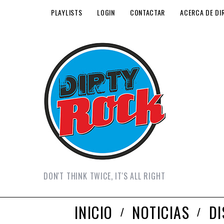
PLAYLISTS
LOGIN
CONTACTAR
ACERCA DE DI
DON'T THINK TWICE, IT'S ALL RIGHT
INICIO
NOTICIAS
D