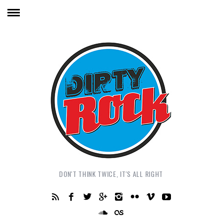
DON'T THINK TWICE, IT'S ALL RIGHT