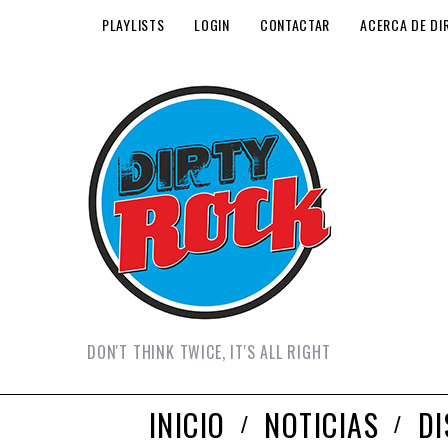
PLAYLISTS
LOGIN
CONTACTAR
ACERCA DE DI
DON'T THINK TWICE, IT'S ALL RIGHT
INICIO
NOTICIAS
D