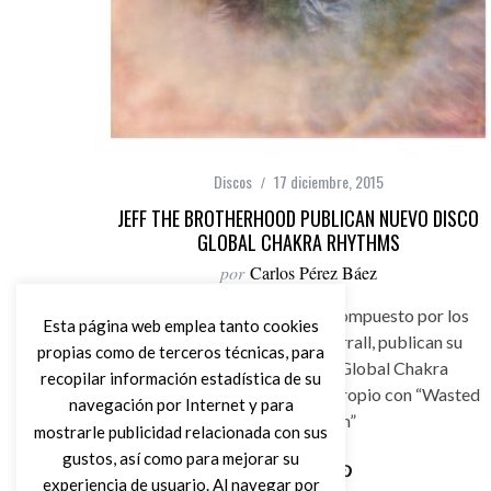
Discos
17 diciembre, 2015
JEFF THE BROTHERHOOD PUBLICAN NUEVO DISCO
GLOBAL CHAKRA RHYTHMS
por
Carlos Pérez Báez
Jeff The Brotherhood, dúo compuesto por los
Esta página web emplea tanto cookies
hermanos Jake and Jamin Orrall, publican su
propias como de terceros técnicas, para
noveno álbum de estudio Global Chakra
recopilar información estadística de su
Rhythms tras haber hecho lo propio con “Wasted
navegación por Internet y para
On The Dream”
mostrarle publicidad relacionada con sus
gustos, así como para mejorar su
experiencia de usuario. Al navegar por