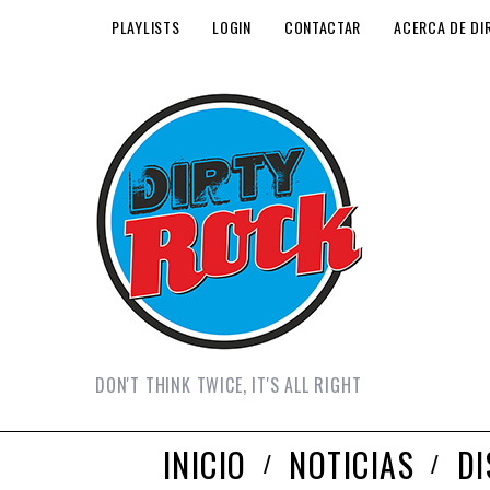
PLAYLISTS
LOGIN
CONTACTAR
ACERCA DE DI
DON'T THINK TWICE, IT'S ALL RIGHT
INICIO
NOTICIAS
D