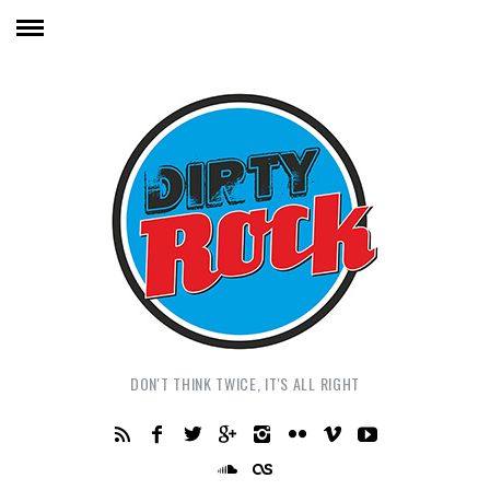
DON'T THINK TWICE, IT'S ALL RIGHT