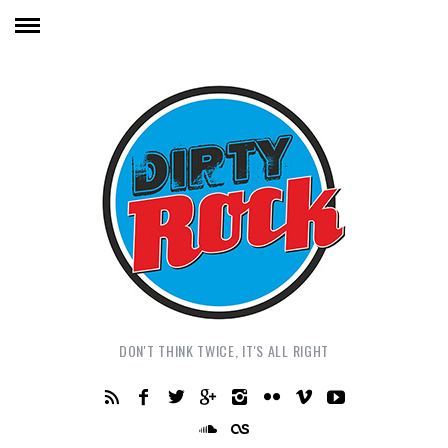
DON'T THINK TWICE, IT'S ALL RIGHT