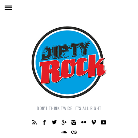
DON'T THINK TWICE, IT'S ALL RIGHT